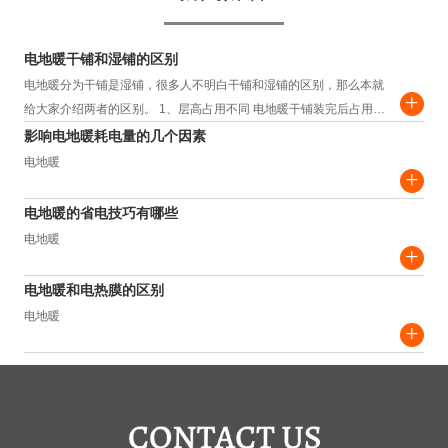
电地暖干铺和湿铺的区别
电地暖分为干铺是湿铺，很多人不明白干铺和湿铺的区别，那么本就
+
给大家介绍两者的区别。 1、层高占用不同 电地暖干铺装完后占用层
高约为3.5-4.5cm，而湿铺装完...
影响电地暖耗电量的几个因素
电地暖
+
电地暖的省电技巧有哪些
电地暖
+
电地暖和电热膜的区别
电地暖
+